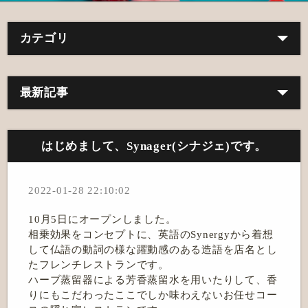
カテゴリ
最新記事
はじめまして、Synager(シナジェ)です。
2022-01-28 22:10:02
10月5日にオープンしました。
相乗効果をコンセプトに、英語のSynergyから着想
して仏語の動詞の様な躍動感のある造語を店名とし
たフレンチレストランです。
ハーブ蒸留器による芳香蒸留水を用いたりして、香
りにもこだわったここでしか味わえないお任せコー